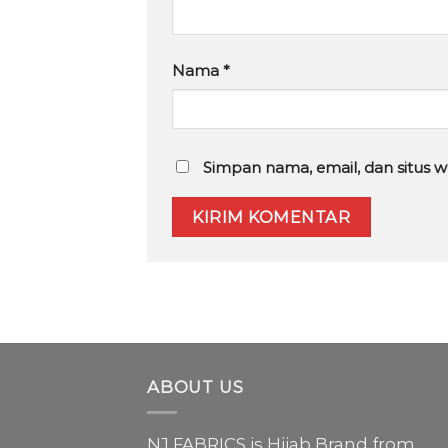
Nama
*
Simpan nama, email, dan situs 
ABOUT US
NJ FABRICS is Hijab Brand from