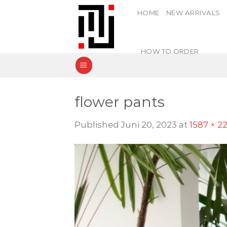
Skip
HOME
NEW ARRIVALS
to
content
HOW TO ORDER
flower pants
Published
Juni 20, 2023
at
1587 × 2