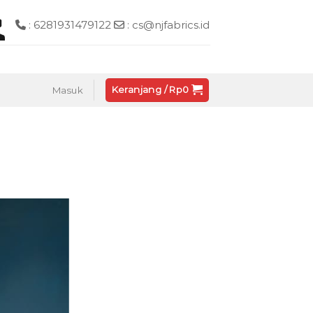
: 6281931479122
: cs@njfabrics.id
Keranjang /
Rp
0
Masuk