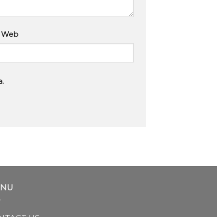
s Web
a.
NU