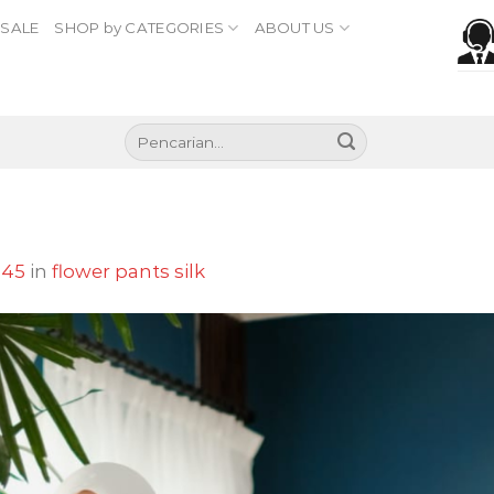
SALE
SHOP by CATEGORIES
ABOUT US
Pencarian
untuk:
245
in
flower pants silk