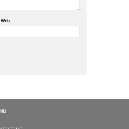
s Web
NU