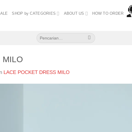
SALE
SHOP by CATEGORIES
ABOUT US
HOW TO ORDER
Pencarian
untuk:
 MILO
in
LACE POCKET DRESS MILO