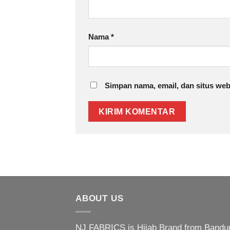
Nama
*
Simpan nama, email, dan situs web
ABOUT US
NJ FABRICS is Hijab Brand from Bandu