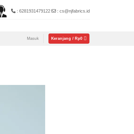
: 6281931479122
: cs@njfabrics.id
Masuk
Keranjang /
Rp
0